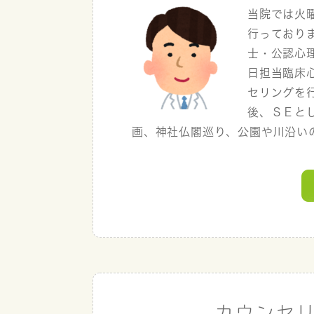
当院では火
行っており
士・公認心
日担当臨床
セリングを
後、ＳＥと
画、神社仏閣巡り、公園や川沿いの散
カウンセ