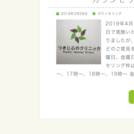
2019年3月28日
カウンセリング
2019年
日で実施い
りましたが
どのご意見
曜日、金曜
セリング枠は
～、17時～、18時～、19時～ 金・