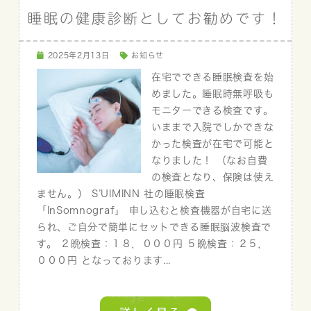
睡眠の健康診断としてお勧めです！
2025年2月13日
お知らせ
在宅でできる睡眠検査を始
めました。睡眠時無呼吸も
モニターできる検査です。
いままで入院でしかできな
かった検査が在宅で可能と
なりました！ （なお自費
の検査となり、保険は使え
ません。） S’UIMINN 社の睡眠検査
「InSomnograf」 申し込むと検査機器が自宅に送
られ、ご自分で簡単にセットできる睡眠脳波検査で
す。 ２晩検査：１８，０００円 ５晩検査：２５，
０００円 となっております...